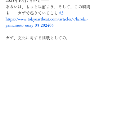
2023年10月7日から——
あるいは、もっと以前より、そして、この瞬間
も——ガザで起きていること 
#3
https://www.tokyoartbeat.com/articles/-/hiroki-
yamamoto-essay-03-202405
ガザ、文化に対する挑戦としての。
2024年3月11日に国立西洋美術館で起きたこと、
2023年10月7日から——
あるいは、もっと以前より、そして、この瞬間
も——ガザで起きていること 
#4
https://www.tokyoartbeat.com/articles/-/hiroki-
yamamoto-essay-04-202406
最新記事