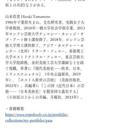
拓との共訳)などがある。
山本浩貴 Hiroki Yamamoto
1986年千葉県生まれ。文化研究者。実践女子大
学准教授。2010年一橋大学社会学部卒業、2013
年ロンドン芸術大学チェルシー・カレッジ・オ
ブ・アート修士課程修了。2018年、ロンドン芸
術大学博士課程修了。アジア・カルチャー・セ
ンター（光州）リサーチ・フェロー、香港理工
大学ポストドクトラル・フェロー、東京芸術大
学大学院助教、金沢美術工芸大学講師などを経
て現職。単著に『現代美術史――欧米、日本、
トランスナショナル』（中央公論新社、2019
年）、『ポスト人新世の芸術』（美術出版社、
2022年）。共編著に『この国（近代日本）の芸
術――〈日本美術史〉を脱帝国主義化する』
（小田原のどかとの共編、月曜社、2023年）。
・書籍概要
https://www.typeslowly.co.jp/portfolio-
collections/my-portfolio/gaza