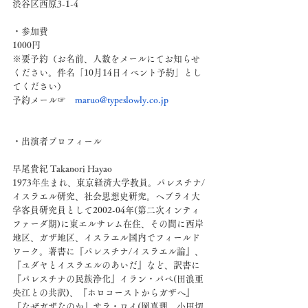
渋谷区西原3-1-4
・参加費
1000円
※要予約（お名前、人数をメールにてお知らせ
ください。件名「10月14日イベント予約」とし
てください）
予約メール☞　
maruo@typeslowly.co.jp
・出演者プロフィール 
早尾貴紀 Takanori Hayao
1973年生まれ、東京経済大学教員。パレスチナ/
イスラエル研究、社会思想史研究。ヘブライ大
学客員研究員として2002-04年(第二次インティ
ファーダ期)に東エルサレム在住、その間に西岸
地区、ガザ地区、イスラエル国内でフィールド
ワーク。著書に『パレスチナ/イスラエル論』、
『ユダヤとイスラエルのあいだ』など、訳書に
『パレスチナの民族浄化』イラン・パペ(田浪亜
央江との共訳)、『ホロコーストからガザへ』
『なぜガザなのか』サラ・ロイ(岡真理、小田切