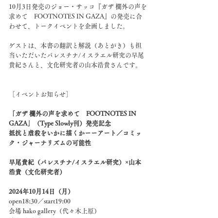
10月3日発売のジョー・サッコ『ガザ 欄外の声を
求めて　FOOTNOTES IN GAZA』の発売に合
わせて、トークイベントを企画しました。
ゲストは、本書の翻訳と解説（あとがき）も担
当いただいたパレスチナ/イスラエル研究の早尾
貴紀さんと、文化研究者の山本浩貴さんです。
［イベントお知らせ］
「ガザ 欄外の声を求めて　FOOTNOTES IN 
GAZA」（Type Slowly刊）発売記念
抵抗と虐殺をいかに描くかーーアート／コミッ
ク・ジャーナリズムの可能性
早尾貴紀（パレスチナ/イスラエル研究）×山本
浩貴（文化研究者）
2024年10月14日（月）
open18:30／start19:00
会場 hako gallery（代々木上原）